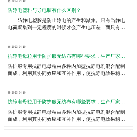
2023-04-10
重任。如果头梳不具备防静电效果，金毛狮王就是你的
代名词了，但是有了防静电塑料丝，这些烦恼统统迎刃
防静电塑料与导电胶有什么区别？
而解。
​ 防静电塑胶是防止静电的产生和聚集。只有当静电
电荷聚集到一定程度的时候才会产生电压差，而只有在
有电压差的两种到点物体接触的时候才会产生电火花等
效果。所以防静电的其中一种方式就是用导电体将可能
2023-04-10
产生静电的物体连接到地面，将产生的电荷直接传输出
去，不会产生电荷的聚集。 而导电只是一种物体属
抗静电母粒用于防护服无纺布有哪些要求，生产厂家有哪些？
性的概述，
​防护服专用抗静电母粒由多种内加型抗静电剂混合配制
而成，利用其协同效应和互补作用，使抗静电效果稳
定、持久；按比例添加于高分子切片中即可；抗静电母
粒的特点一、抗静电效果持久；二、耐光、耐热性能良
2023-04-10
好；三、不影响制品的加工成型和颜色、不降低制品的
力学性能；四、耐化学性好、无毒；五、调节添加量即
抗静电母粒用于防护服无纺布有哪些要求，生产厂家有哪些？
可调节抗静电
​防护服专用抗静电母粒由多种内加型抗静电剂混合配制
而成，利用其协同效应和互补作用，使抗静电效果稳
定、持久；按比例添加于高分子切片中即可；​抗静电母
粒的特点一、抗静电效果持久；二、耐光、耐热性能良