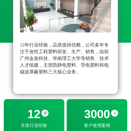
12年行业经验，品质值得信赖，公司多年专
先进
注于改性工程塑料研发、生产、销售，由前
雄厚
广州金发科技、华南理工大学等销售、技术
原料
人才组建，主营防静电塑料、导电塑料和电
品配
磁波屏蔽塑料三大核心业务。
改性
器配
12
3000
年
+
丰富行业经验
客户使用案例