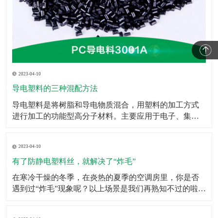
2023-04-10
导电塑料的三种混配方法
​导电塑料是将树脂和导电物质混合，用塑料的加工方式
进行加工的功能型高分子材料。主要应用于电子、集成
电路包装、电磁波屏蔽等领域。导电塑料不仅在抗静电
添加剂、计算机抗电磁屏幕和智能窗等方面的应用已快
2023-04-10
速的发展，而且在发光二极管、太阳能电池、移动电
话、微型电视屏幕乃至生命科学研究等领域也有广泛的
有了防静电塑料丝，就解决了“炸毛”
应用前景。此
​在寒冷干燥的冬季，在炎热的夏季的空调房里，你是否
遇到过“炸毛”现象呢？以上场景是我们再熟知不过的啦，
静电的存在其实挺让人烦恼的，虽然我们不能消灭它，
但是我们可以防着它，于是防静电塑料丝就担当了这个