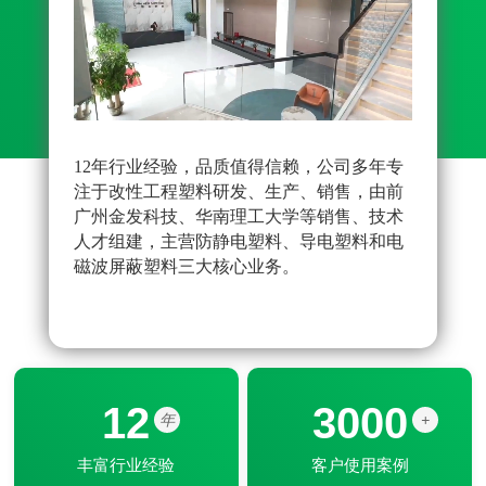
12年行业经验，品质值得信赖，公司多年专
先进
注于改性工程塑料研发、生产、销售，由前
雄厚
广州金发科技、华南理工大学等销售、技术
原料
人才组建，主营防静电塑料、导电塑料和电
品配
磁波屏蔽塑料三大核心业务。
改性
器配
12
3000
年
+
丰富行业经验
客户使用案例