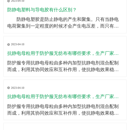
2023-04-10
重任。如果头梳不具备防静电效果，金毛狮王就是你的
代名词了，但是有了防静电塑料丝，这些烦恼统统迎刃
防静电塑料与导电胶有什么区别？
而解。
​ 防静电塑胶是防止静电的产生和聚集。只有当静电
电荷聚集到一定程度的时候才会产生电压差，而只有在
有电压差的两种到点物体接触的时候才会产生电火花等
效果。所以防静电的其中一种方式就是用导电体将可能
2023-04-10
产生静电的物体连接到地面，将产生的电荷直接传输出
去，不会产生电荷的聚集。 而导电只是一种物体属
抗静电母粒用于防护服无纺布有哪些要求，生产厂家有哪些？
性的概述，
​防护服专用抗静电母粒由多种内加型抗静电剂混合配制
而成，利用其协同效应和互补作用，使抗静电效果稳
定、持久；按比例添加于高分子切片中即可；抗静电母
粒的特点一、抗静电效果持久；二、耐光、耐热性能良
2023-04-10
好；三、不影响制品的加工成型和颜色、不降低制品的
力学性能；四、耐化学性好、无毒；五、调节添加量即
抗静电母粒用于防护服无纺布有哪些要求，生产厂家有哪些？
可调节抗静电
​防护服专用抗静电母粒由多种内加型抗静电剂混合配制
而成，利用其协同效应和互补作用，使抗静电效果稳
定、持久；按比例添加于高分子切片中即可；​抗静电母
粒的特点一、抗静电效果持久；二、耐光、耐热性能良