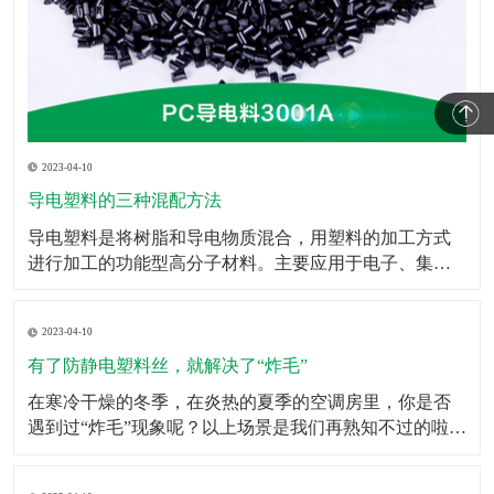
2023-04-10
导电塑料的三种混配方法
​导电塑料是将树脂和导电物质混合，用塑料的加工方式
进行加工的功能型高分子材料。主要应用于电子、集成
电路包装、电磁波屏蔽等领域。导电塑料不仅在抗静电
添加剂、计算机抗电磁屏幕和智能窗等方面的应用已快
2023-04-10
速的发展，而且在发光二极管、太阳能电池、移动电
话、微型电视屏幕乃至生命科学研究等领域也有广泛的
有了防静电塑料丝，就解决了“炸毛”
应用前景。此
​在寒冷干燥的冬季，在炎热的夏季的空调房里，你是否
遇到过“炸毛”现象呢？以上场景是我们再熟知不过的啦，
静电的存在其实挺让人烦恼的，虽然我们不能消灭它，
但是我们可以防着它，于是防静电塑料丝就担当了这个