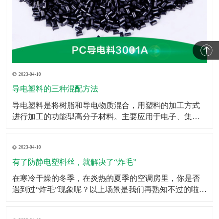
2023-04-10
导电塑料的三种混配方法
​导电塑料是将树脂和导电物质混合，用塑料的加工方式
进行加工的功能型高分子材料。主要应用于电子、集成
电路包装、电磁波屏蔽等领域。导电塑料不仅在抗静电
添加剂、计算机抗电磁屏幕和智能窗等方面的应用已快
2023-04-10
速的发展，而且在发光二极管、太阳能电池、移动电
话、微型电视屏幕乃至生命科学研究等领域也有广泛的
有了防静电塑料丝，就解决了“炸毛”
应用前景。此
​在寒冷干燥的冬季，在炎热的夏季的空调房里，你是否
遇到过“炸毛”现象呢？以上场景是我们再熟知不过的啦，
静电的存在其实挺让人烦恼的，虽然我们不能消灭它，
但是我们可以防着它，于是防静电塑料丝就担当了这个