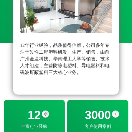
12年行业经验，品质值得信赖，公司多年专
先进
注于改性工程塑料研发、生产、销售，由前
雄厚
广州金发科技、华南理工大学等销售、技术
原料
人才组建，主营防静电塑料、导电塑料和电
品配
磁波屏蔽塑料三大核心业务。
改性
器配
12
3000
年
+
丰富行业经验
客户使用案例