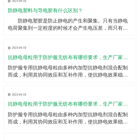
2023-04-10
重任。如果头梳不具备防静电效果，金毛狮王就是你的
代名词了，但是有了防静电塑料丝，这些烦恼统统迎刃
防静电塑料与导电胶有什么区别？
而解。
​ 防静电塑胶是防止静电的产生和聚集。只有当静电
电荷聚集到一定程度的时候才会产生电压差，而只有在
有电压差的两种到点物体接触的时候才会产生电火花等
效果。所以防静电的其中一种方式就是用导电体将可能
2023-04-10
产生静电的物体连接到地面，将产生的电荷直接传输出
去，不会产生电荷的聚集。 而导电只是一种物体属
抗静电母粒用于防护服无纺布有哪些要求，生产厂家有哪些？
性的概述，
​防护服专用抗静电母粒由多种内加型抗静电剂混合配制
而成，利用其协同效应和互补作用，使抗静电效果稳
定、持久；按比例添加于高分子切片中即可；抗静电母
粒的特点一、抗静电效果持久；二、耐光、耐热性能良
2023-04-10
好；三、不影响制品的加工成型和颜色、不降低制品的
力学性能；四、耐化学性好、无毒；五、调节添加量即
抗静电母粒用于防护服无纺布有哪些要求，生产厂家有哪些？
可调节抗静电
​防护服专用抗静电母粒由多种内加型抗静电剂混合配制
而成，利用其协同效应和互补作用，使抗静电效果稳
定、持久；按比例添加于高分子切片中即可；​抗静电母
粒的特点一、抗静电效果持久；二、耐光、耐热性能良