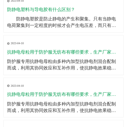
2023-04-10
重任。如果头梳不具备防静电效果，金毛狮王就是你的
代名词了，但是有了防静电塑料丝，这些烦恼统统迎刃
防静电塑料与导电胶有什么区别？
而解。
​ 防静电塑胶是防止静电的产生和聚集。只有当静电
电荷聚集到一定程度的时候才会产生电压差，而只有在
有电压差的两种到点物体接触的时候才会产生电火花等
效果。所以防静电的其中一种方式就是用导电体将可能
2023-04-10
产生静电的物体连接到地面，将产生的电荷直接传输出
去，不会产生电荷的聚集。 而导电只是一种物体属
抗静电母粒用于防护服无纺布有哪些要求，生产厂家有哪些？
性的概述，
​防护服专用抗静电母粒由多种内加型抗静电剂混合配制
而成，利用其协同效应和互补作用，使抗静电效果稳
定、持久；按比例添加于高分子切片中即可；抗静电母
粒的特点一、抗静电效果持久；二、耐光、耐热性能良
2023-04-10
好；三、不影响制品的加工成型和颜色、不降低制品的
力学性能；四、耐化学性好、无毒；五、调节添加量即
抗静电母粒用于防护服无纺布有哪些要求，生产厂家有哪些？
可调节抗静电
​防护服专用抗静电母粒由多种内加型抗静电剂混合配制
而成，利用其协同效应和互补作用，使抗静电效果稳
定、持久；按比例添加于高分子切片中即可；​抗静电母
粒的特点一、抗静电效果持久；二、耐光、耐热性能良