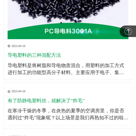
2023-04-10
导电塑料的三种混配方法
​导电塑料是将树脂和导电物质混合，用塑料的加工方式
进行加工的功能型高分子材料。主要应用于电子、集成
电路包装、电磁波屏蔽等领域。导电塑料不仅在抗静电
添加剂、计算机抗电磁屏幕和智能窗等方面的应用已快
2023-04-10
速的发展，而且在发光二极管、太阳能电池、移动电
话、微型电视屏幕乃至生命科学研究等领域也有广泛的
有了防静电塑料丝，就解决了“炸毛”
应用前景。此
​在寒冷干燥的冬季，在炎热的夏季的空调房里，你是否
遇到过“炸毛”现象呢？以上场景是我们再熟知不过的啦，
静电的存在其实挺让人烦恼的，虽然我们不能消灭它，
但是我们可以防着它，于是防静电塑料丝就担当了这个