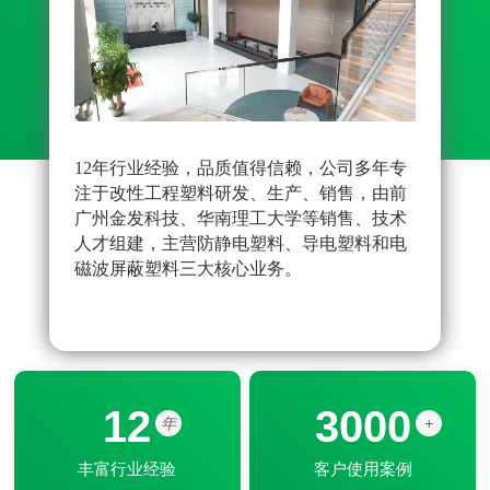
12年行业经验，品质值得信赖，公司多年专
先进
注于改性工程塑料研发、生产、销售，由前
雄厚
广州金发科技、华南理工大学等销售、技术
原料
人才组建，主营防静电塑料、导电塑料和电
品配
磁波屏蔽塑料三大核心业务。
改性
器配
12
3000
年
+
丰富行业经验
客户使用案例