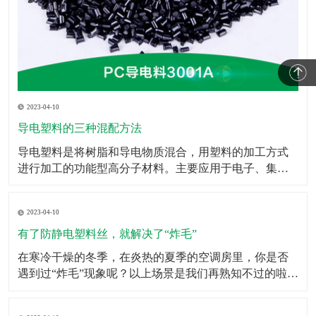
2023-04-10
导电塑料的三种混配方法
​导电塑料是将树脂和导电物质混合，用塑料的加工方式
进行加工的功能型高分子材料。主要应用于电子、集成
电路包装、电磁波屏蔽等领域。导电塑料不仅在抗静电
添加剂、计算机抗电磁屏幕和智能窗等方面的应用已快
2023-04-10
速的发展，而且在发光二极管、太阳能电池、移动电
话、微型电视屏幕乃至生命科学研究等领域也有广泛的
有了防静电塑料丝，就解决了“炸毛”
应用前景。此
​在寒冷干燥的冬季，在炎热的夏季的空调房里，你是否
遇到过“炸毛”现象呢？以上场景是我们再熟知不过的啦，
静电的存在其实挺让人烦恼的，虽然我们不能消灭它，
但是我们可以防着它，于是防静电塑料丝就担当了这个