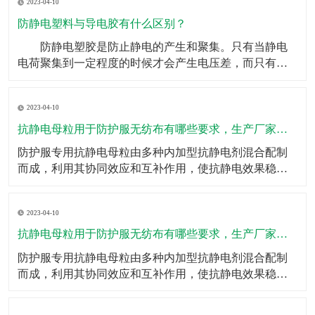
2023-04-10
重任。如果头梳不具备防静电效果，金毛狮王就是你的
代名词了，但是有了防静电塑料丝，这些烦恼统统迎刃
防静电塑料与导电胶有什么区别？
而解。
​ 防静电塑胶是防止静电的产生和聚集。只有当静电
电荷聚集到一定程度的时候才会产生电压差，而只有在
有电压差的两种到点物体接触的时候才会产生电火花等
效果。所以防静电的其中一种方式就是用导电体将可能
2023-04-10
产生静电的物体连接到地面，将产生的电荷直接传输出
去，不会产生电荷的聚集。 而导电只是一种物体属
抗静电母粒用于防护服无纺布有哪些要求，生产厂家有哪些？
性的概述，
​防护服专用抗静电母粒由多种内加型抗静电剂混合配制
而成，利用其协同效应和互补作用，使抗静电效果稳
定、持久；按比例添加于高分子切片中即可；抗静电母
粒的特点一、抗静电效果持久；二、耐光、耐热性能良
2023-04-10
好；三、不影响制品的加工成型和颜色、不降低制品的
力学性能；四、耐化学性好、无毒；五、调节添加量即
抗静电母粒用于防护服无纺布有哪些要求，生产厂家有哪些？
可调节抗静电
​防护服专用抗静电母粒由多种内加型抗静电剂混合配制
而成，利用其协同效应和互补作用，使抗静电效果稳
定、持久；按比例添加于高分子切片中即可；​抗静电母
粒的特点一、抗静电效果持久；二、耐光、耐热性能良