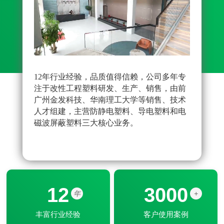
12年行业经验，品质值得信赖，公司多年专
先进
注于改性工程塑料研发、生产、销售，由前
雄厚
广州金发科技、华南理工大学等销售、技术
原料
人才组建，主营防静电塑料、导电塑料和电
品配
磁波屏蔽塑料三大核心业务。
改性
器配
12
3000
年
+
丰富行业经验
客户使用案例