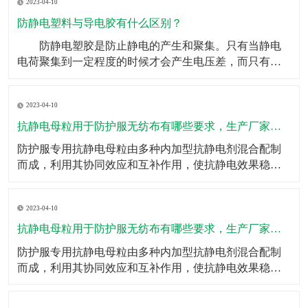
2023-04-10
重任。如果头梳不具备防静电效果，金毛狮王就是你的
代名词了，但是有了防静电塑料丝，这些烦恼统统迎刃
防静电塑料与导电胶有什么区别？
而解。
​ 防静电塑胶是防止静电的产生和聚集。只有当静电
电荷聚集到一定程度的时候才会产生电压差，而只有在
有电压差的两种到点物体接触的时候才会产生电火花等
效果。所以防静电的其中一种方式就是用导电体将可能
2023-04-10
产生静电的物体连接到地面，将产生的电荷直接传输出
去，不会产生电荷的聚集。 而导电只是一种物体属
抗静电母粒用于防护服无纺布有哪些要求，生产厂家有哪些？
性的概述，
​防护服专用抗静电母粒由多种内加型抗静电剂混合配制
而成，利用其协同效应和互补作用，使抗静电效果稳
定、持久；按比例添加于高分子切片中即可；抗静电母
粒的特点一、抗静电效果持久；二、耐光、耐热性能良
2023-04-10
好；三、不影响制品的加工成型和颜色、不降低制品的
力学性能；四、耐化学性好、无毒；五、调节添加量即
抗静电母粒用于防护服无纺布有哪些要求，生产厂家有哪些？
可调节抗静电
​防护服专用抗静电母粒由多种内加型抗静电剂混合配制
而成，利用其协同效应和互补作用，使抗静电效果稳
定、持久；按比例添加于高分子切片中即可；​抗静电母
粒的特点一、抗静电效果持久；二、耐光、耐热性能良