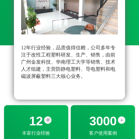
12年行业经验，品质值得信赖，公司多年专
先进
注于改性工程塑料研发、生产、销售，由前
雄厚
广州金发科技、华南理工大学等销售、技术
原料
人才组建，主营防静电塑料、导电塑料和电
品配
磁波屏蔽塑料三大核心业务。
改性
器配
12
3000
年
+
丰富行业经验
客户使用案例