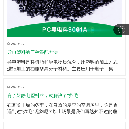
2023-04-10
导电塑料的三种混配方法
​导电塑料是将树脂和导电物质混合，用塑料的加工方式
进行加工的功能型高分子材料。主要应用于电子、集成
电路包装、电磁波屏蔽等领域。导电塑料不仅在抗静电
添加剂、计算机抗电磁屏幕和智能窗等方面的应用已快
2023-04-10
速的发展，而且在发光二极管、太阳能电池、移动电
话、微型电视屏幕乃至生命科学研究等领域也有广泛的
有了防静电塑料丝，就解决了“炸毛”
应用前景。此
​在寒冷干燥的冬季，在炎热的夏季的空调房里，你是否
遇到过“炸毛”现象呢？以上场景是我们再熟知不过的啦，
静电的存在其实挺让人烦恼的，虽然我们不能消灭它，
但是我们可以防着它，于是防静电塑料丝就担当了这个