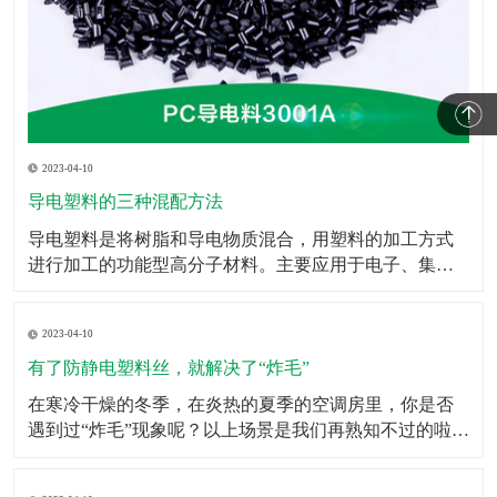
2023-04-10
导电塑料的三种混配方法
​导电塑料是将树脂和导电物质混合，用塑料的加工方式
进行加工的功能型高分子材料。主要应用于电子、集成
电路包装、电磁波屏蔽等领域。导电塑料不仅在抗静电
添加剂、计算机抗电磁屏幕和智能窗等方面的应用已快
2023-04-10
速的发展，而且在发光二极管、太阳能电池、移动电
话、微型电视屏幕乃至生命科学研究等领域也有广泛的
有了防静电塑料丝，就解决了“炸毛”
应用前景。此
​在寒冷干燥的冬季，在炎热的夏季的空调房里，你是否
遇到过“炸毛”现象呢？以上场景是我们再熟知不过的啦，
静电的存在其实挺让人烦恼的，虽然我们不能消灭它，
但是我们可以防着它，于是防静电塑料丝就担当了这个