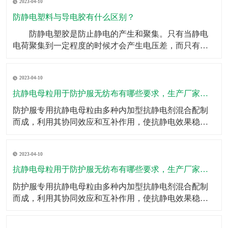
2023-04-10
重任。如果头梳不具备防静电效果，金毛狮王就是你的
代名词了，但是有了防静电塑料丝，这些烦恼统统迎刃
防静电塑料与导电胶有什么区别？
而解。
​ 防静电塑胶是防止静电的产生和聚集。只有当静电
电荷聚集到一定程度的时候才会产生电压差，而只有在
有电压差的两种到点物体接触的时候才会产生电火花等
效果。所以防静电的其中一种方式就是用导电体将可能
2023-04-10
产生静电的物体连接到地面，将产生的电荷直接传输出
去，不会产生电荷的聚集。 而导电只是一种物体属
抗静电母粒用于防护服无纺布有哪些要求，生产厂家有哪些？
性的概述，
​防护服专用抗静电母粒由多种内加型抗静电剂混合配制
而成，利用其协同效应和互补作用，使抗静电效果稳
定、持久；按比例添加于高分子切片中即可；抗静电母
粒的特点一、抗静电效果持久；二、耐光、耐热性能良
2023-04-10
好；三、不影响制品的加工成型和颜色、不降低制品的
力学性能；四、耐化学性好、无毒；五、调节添加量即
抗静电母粒用于防护服无纺布有哪些要求，生产厂家有哪些？
可调节抗静电
​防护服专用抗静电母粒由多种内加型抗静电剂混合配制
而成，利用其协同效应和互补作用，使抗静电效果稳
定、持久；按比例添加于高分子切片中即可；​抗静电母
粒的特点一、抗静电效果持久；二、耐光、耐热性能良