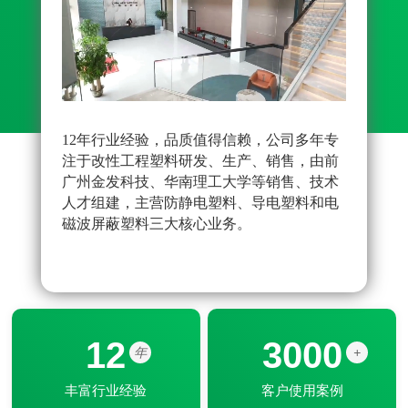
12年行业经验，品质值得信赖，公司多年专
先进
注于改性工程塑料研发、生产、销售，由前
雄厚
广州金发科技、华南理工大学等销售、技术
原料
人才组建，主营防静电塑料、导电塑料和电
品配
磁波屏蔽塑料三大核心业务。
改性
器配
12
3000
年
+
丰富行业经验
客户使用案例