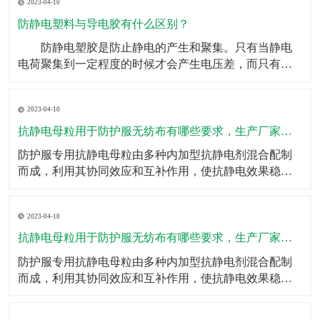
2023-04-10
重任。如果头梳不具备防静电效果，金毛狮王就是你的
代名词了，但是有了防静电塑料丝，这些烦恼统统迎刃
防静电塑料与导电胶有什么区别？
而解。
​ 防静电塑胶是防止静电的产生和聚集。只有当静电
电荷聚集到一定程度的时候才会产生电压差，而只有在
有电压差的两种到点物体接触的时候才会产生电火花等
效果。所以防静电的其中一种方式就是用导电体将可能
2023-04-10
产生静电的物体连接到地面，将产生的电荷直接传输出
去，不会产生电荷的聚集。 而导电只是一种物体属
抗静电母粒用于防护服无纺布有哪些要求，生产厂家有哪些？
性的概述，
​防护服专用抗静电母粒由多种内加型抗静电剂混合配制
而成，利用其协同效应和互补作用，使抗静电效果稳
定、持久；按比例添加于高分子切片中即可；抗静电母
粒的特点一、抗静电效果持久；二、耐光、耐热性能良
2023-04-10
好；三、不影响制品的加工成型和颜色、不降低制品的
力学性能；四、耐化学性好、无毒；五、调节添加量即
抗静电母粒用于防护服无纺布有哪些要求，生产厂家有哪些？
可调节抗静电
​防护服专用抗静电母粒由多种内加型抗静电剂混合配制
而成，利用其协同效应和互补作用，使抗静电效果稳
定、持久；按比例添加于高分子切片中即可；​抗静电母
粒的特点一、抗静电效果持久；二、耐光、耐热性能良