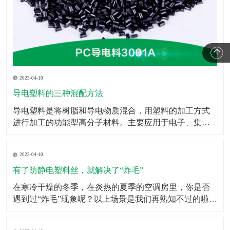
2023-04-10
导电塑料的三种混配方法
​导电塑料是将树脂和导电物质混合，用塑料的加工方式
进行加工的功能型高分子材料。主要应用于电子、集成
电路包装、电磁波屏蔽等领域。导电塑料不仅在抗静电
添加剂、计算机抗电磁屏幕和智能窗等方面的应用已快
2023-04-10
速的发展，而且在发光二极管、太阳能电池、移动电
话、微型电视屏幕乃至生命科学研究等领域也有广泛的
有了防静电塑料丝，就解决了“炸毛”
应用前景。此
​在寒冷干燥的冬季，在炎热的夏季的空调房里，你是否
遇到过“炸毛”现象呢？以上场景是我们再熟知不过的啦，
静电的存在其实挺让人烦恼的，虽然我们不能消灭它，
但是我们可以防着它，于是防静电塑料丝就担当了这个