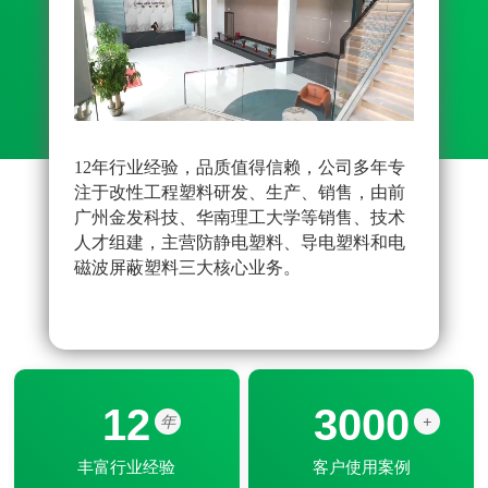
12年行业经验，品质值得信赖，公司多年专
先进
注于改性工程塑料研发、生产、销售，由前
雄厚
广州金发科技、华南理工大学等销售、技术
原料
人才组建，主营防静电塑料、导电塑料和电
品配
磁波屏蔽塑料三大核心业务。
改性
器配
12
3000
年
+
丰富行业经验
客户使用案例